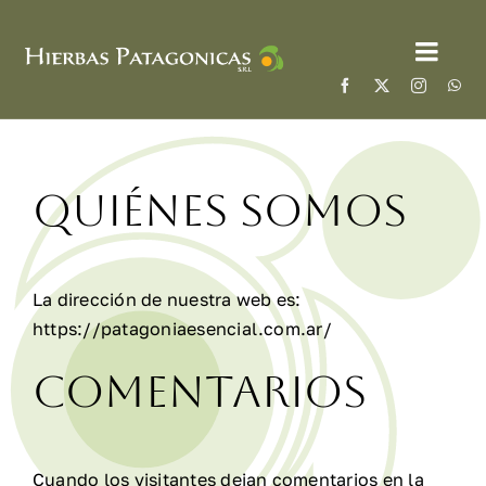
Skip
to
Toggl
content
Navig
Inicio
Nosotros
Quiénes somos
Aceites Esenciales
La dirección de nuestra web es:
Noticias
https://patagoniaesencial.com.ar/
Comentarios
Contactos
Log In
Cuando los visitantes dejan comentarios en la